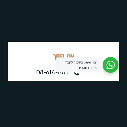
צרו
קשר
בשביל לקבל
דברו איתנו
פרטים נוספים
08-614-1412
Office@alisia.co.il
בוסי סנט ג'ורג' 1, קרית עקרון